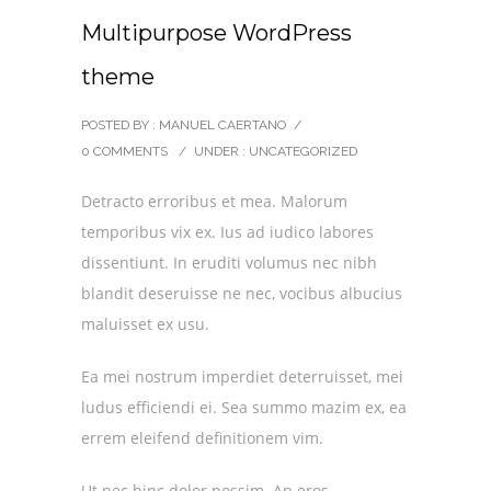
Multipurpose WordPress
theme
POSTED BY : MANUEL CAERTANO
/
0 COMMENTS
/
UNDER :
UNCATEGORIZED
Detracto erroribus et mea. Malorum
temporibus vix ex. Ius ad iudico labores
dissentiunt. In eruditi volumus nec nibh
blandit deseruisse ne nec, vocibus albucius
maluisset ex usu.
Ea mei nostrum imperdiet deterruisset, mei
ludus efficiendi ei. Sea summo mazim ex, ea
errem eleifend definitionem vim.
Ut nec hinc dolor possim. An eros