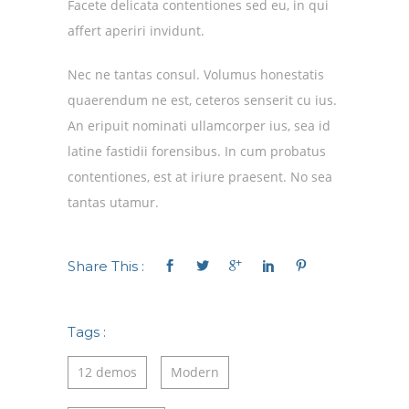
Facete delicata contentiones sed eu, in qui
affert aperiri invidunt.
Nec ne tantas consul. Volumus honestatis
quaerendum ne est, ceteros senserit cu ius.
An eripuit nominati ullamcorper ius, sea id
latine fastidii forensibus. In cum probatus
contentiones, est at iriure praesent. No sea
tantas utamur.
Share This :
Tags :
12 demos
Modern