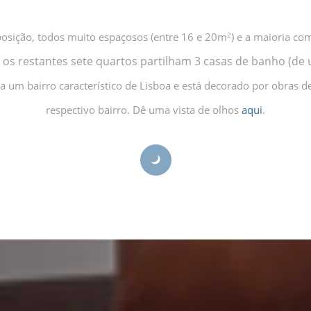
2
posição, todos muito espaçosos (entre 16 e 20m
) e a maioria c
 os restantes sete quartos partilham 3 casas de banho (de 
 um bairro característico de Lisboa e está decorado por obras de a
respectivo bairro. Dê uma vista de olhos
aqui
.