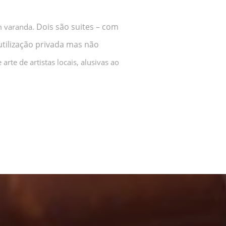
Dois são suites – com
om varanda.
utilização privada mas não
rte de artistas locais, alusivas ao