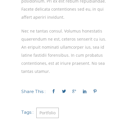
posidonium. Pri ex elit rebum repudiandae.
Facete delicata contentiones sed eu, in qui
affert aperiri invidunt.
Nec ne tantas consul. Volumus honestatis
quaerendum ne est, ceteros senserit cu ius.
An eripuit nominati ullamcorper ius, sea id
latine fastidii forensibus. In cum probatus
contentiones, est at iriure praesent. No sea
tantas utamur.
Share This :
Tags :
Portfolio