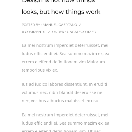
Design is not how things
looks, but how things work
POSTED BY : MANUEL CAERTANO
/
0 COMMENTS
/
UNDER :
UNCATEGORIZED
Ea mei nostrum imperdiet deterruisset, mei
ludus efficiendi ei. Sea summo mazim ex, ea
errem eleifend definitionem vim.Malorum
temporibus vix ex.
Ius ad iudico labores dissentiunt. In eruditi
volumus nec, nibh blandit deseruisse ne
nec, vocibus albucius maluisset ex usu.
Ea mei nostrum imperdiet deterruisset, mei
ludus efficiendi ei. Sea summo mazim ex, ea
errem eleifend definitionem vim. Ut nec